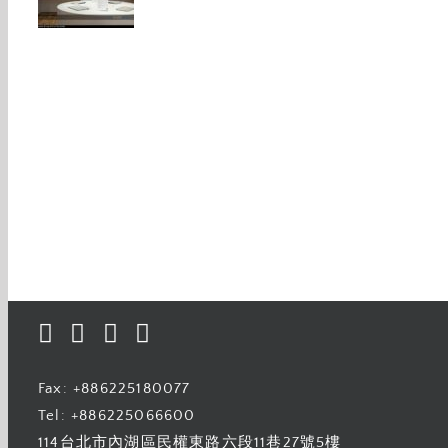
電子業-優仕信義
3C電信業
Fax: +886225180077
Tel: +886225066600
114台北市內湖區民權東路六段11巷27號5樓