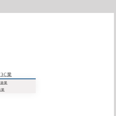
3C業
旅遊業
信業