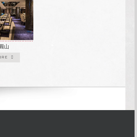
圓山
ORE