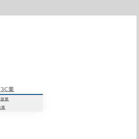
3C業
旅遊業
信業