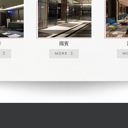
華
國賓
MORE
M